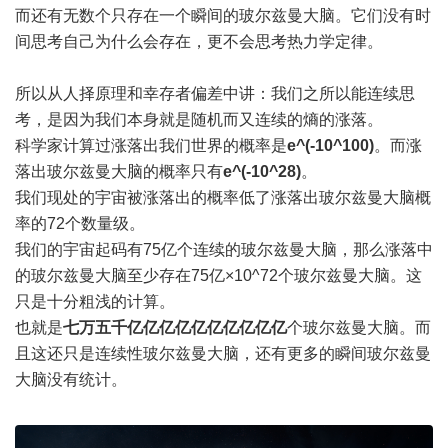
而还有无数个只存在一个瞬间的玻尔兹曼大脑。它们没有时
间思考自己为什么会存在，更不会思考热力学定律。
所以从人择原理和幸存者偏差中讲：我们之所以能连续思
考，是因为我们本身就是随机而又连续的熵的涨落。
科学家计算过涨落出我们世界的概率是
e^(-10^100)
。而涨
落出玻尔兹曼大脑的概率只有
e^(-10^28)
。
我们现处的宇宙被涨落出的概率低了涨落出玻尔兹曼大脑概
率的72个数量级。
我们的宇宙起码有75亿个连续的玻尔兹曼大脑，那么涨落中
的玻尔兹曼大脑至少存在75亿×10^72个玻尔兹曼大脑。这
只是十分粗浅的计算。
也就是
七万五千亿亿亿亿亿亿亿亿亿亿
个玻尔兹曼大脑。而
且这还只是连续性玻尔兹曼大脑，还有更多的瞬间玻尔兹曼
大脑没有统计。