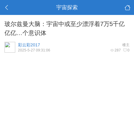
宇宙探索
玻尔兹曼大脑：宇宙中或至少漂浮着7万5千亿
亿亿…个意识体
彩云彩2017
楼主
2025-5-27 09:31:06
287
0