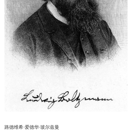
路德维希·爱德华·玻尔兹曼