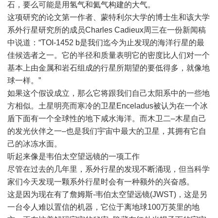
石，要么可能是用氢气和氦气构建的大气。
这项研究的论文第一作者、蒙特利尔大学的博士生和该大学
系外行星研究所的成员Charles Cadieux周三在一份新闻稿
中说道：“TOI-1452 b是我们迄今为止发现的海洋行星的最
佳候选者之一。它的半径和质量表明它的密度比人们对一个
基本上由金属和岩石组成的行星所期望的要低得多，就像地
球一样。”
如果这个假设成立，那么它将跟我们自己太阳系中的一些地
方相似。土星明亮而寒冷的卫星Enceladus被认为在一个冰
盾下面有一个全球性的地下咸水海洋。而木卫二–木星自己
的发光伙伴之一–也是我们
宇宙
中最大的卫星，其拥有它自
己的冰冻水面。
听起来像是韦伯太空望远镜的一项工作
尽管在过去的几年里，系外行星的发现不断涌现，但当科学
家们今天发现一颗系外行星时会有一种额外的兴奋感。
这是因为现在有了詹姆斯-韦伯太空望远镜(JWST)，这是另
一台令人难以置信的机器，它位于离地球100万英里的地