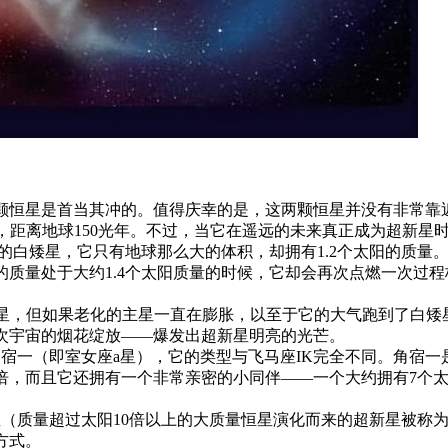
颗恒星是首当其冲的。值得庆幸的是，这两颗恒星并没有非常靠
，距离地球150光年。不过，当它在遥远的未来真正成为超新星
重的白矮星，它只有地球那么大的体积，却拥有1.2个太阳的质
质量处于大约1.4个太阳质量的时候，它却会再次点燃一次过程
。
新星，但如果老化的主星一直在膨胀，以至于它的大气跑到了白矮
次宇宙的烟花绽放——爆发出超新星明亮的光芒。
角宿一（即室女座a星），它的类型与飞马座IK完全不同。角宿一
0倍，而且它还拥有一个非常亲密的小同伴——一个大约拥有7个
（质量超过太阳10倍以上的大质量恒星演化而来的超新星被称为
方式。