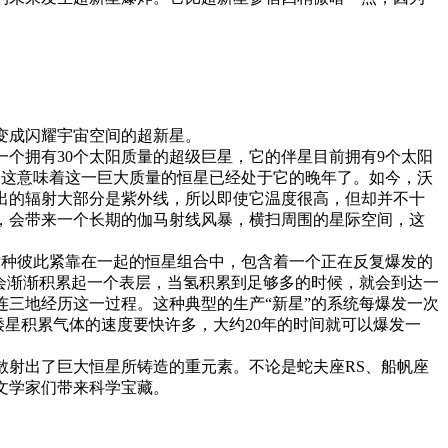
变成闪耀宇宙空间的超新星。
一个拥有30个太阳质量的超级巨星，它的伴星目前拥有9个太阳
了，这意味着这一巨大质量的恒星已经处于它的晚年了。如今，沃
出的辐射大部分是紫外线，所以即使它温度很高，但却并不十
，会带来一个长期的伽马射线风暴，横扫周围的星际空间，这
。这种彼此紧靠在一起的恒星组合中，包含着一个正在反复爆发的
会渐渐积累起一个表层，当氢积累到足够多的时候，就会到达一
三地经历这一过程。这种典型的生产“新星”的系统每爆发一次
矮星积累气体的速度要快许多，大约20年的时间就可以爆发一
散射出了巨大恒星所铸造的重元素。不论是蛇夫座RS、船帆座
文学家们带来科学宝藏。