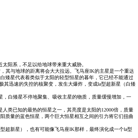
近太阳系，不足以给地球带来重大威胁。
时，其与地球的距离将会大大拉远。飞马座IK的主星是一个重达
量。白矮星代表着类似于太阳的轻型恒星的暮年，它已经不能通过
极其迅速的失控的核聚变，发生大爆炸，变成la型超新星（白矮
星，白矮星不停地聚集、吸收主星的物质，质量缓慢增加，一
是人类已知的最热的恒星之一，其亮度是太阳的12000倍，质量
太阳质量的蓝色恒星，两个巨大恒星相互之间的引力将它们扭曲
型超新星），也有可能像飞马座IK那样，最终演化成一个la型