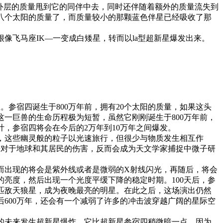
外层的质量甩到它的同伴中去，同时还伴随着额外的质量流失到
八个太阳的质量了，而质量较小的那颗蓝色伴星已经吸收了那
像飞马座IK—一变成白矮星，转而以la型超新星爆发出来。
参宿四诞生于800万年前，拥有20个太阳的质量，如果这头
一巨兽的生命历程极为短暂，虽然它刚刚诞生于800万年前，
，参宿四将会在今后的2万年到10万年之间爆发。
倍，这些幽灵般的粒子以光速旅行，但很少与物质发生相互作
来对于地球和其居民的伤害，反而会成为天文学家捕捉中微子研
而出现的将会是紫外线或者是微弱的X射线闪光，再随后，将会
亮度，然后出现一个光度平缓下降的稳定时期。100天后，参
匹敌天狼星，成为夜晚最亮的明星。在此之后，这场演出仍然
600万年，还会有一个减弱了许多的冲击波穿越广阔的星际空
的未来发生超新星爆炸。它比超新星参宿四稍微暗一点，因为