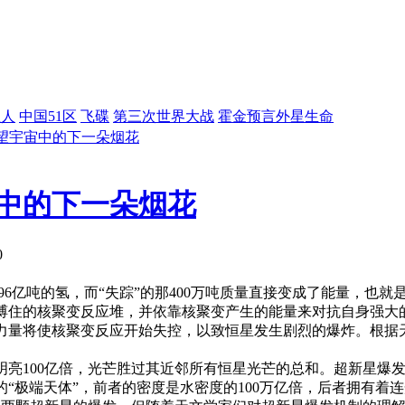
星人
中国51区
飞碟
第三次世界大战
霍金预言外星生命
望宇宙中的下一朵烟花
中的下一朵烟花
0
96亿吨的氢，而“失踪”的那400万吨质量直接变成了能量，也
缚住的核聚变反应堆，并依靠核聚变产生的能量来对抗自身强大
力量将使核聚变反应开始失控，以致恒星发生剧烈的爆炸。根据天
明亮100亿倍，光芒胜过其近邻所有恒星光芒的总和。超新星爆
的“极端天体”，前者的密度是水密度的100万亿倍，后者拥有着