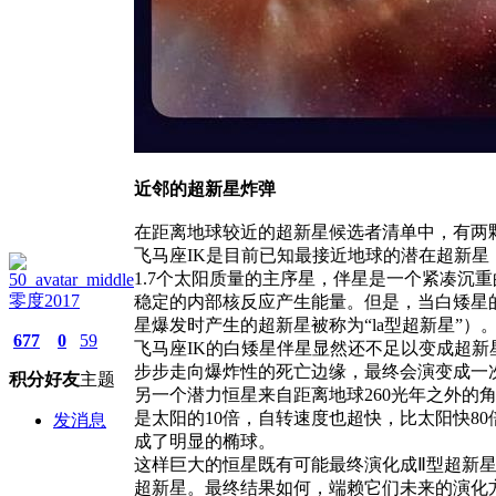
近邻的超新星炸弹
在距离地球较近的超新星候选者清单中，有两
飞马座IK是目前已知最接近地球的潜在超新星
1.7个太阳质量的主序星，伴星是一个紧凑沉
零度2017
稳定的内部核反应产生能量。但是，当白矮星的
星爆发时产生的超新星被称为“la型超新星”）
677
0
59
飞马座IK的白矮星伴星显然还不足以变成超
步步走向爆炸性的死亡边缘，最终会演变成一
积分
好友
主题
另一个潜力恒星来自距离地球260光年之外的
是太阳的10倍，自转速度也超快，比太阳快8
发消息
成了明显的椭球。
这样巨大的恒星既有可能最终演化成Ⅱ型超新星
超新星。最终结果如何，端赖它们未来的演化