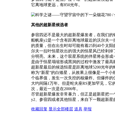
它离地球更远，有850光年。
其他的超新星候选者
参宿四还不是最大的超新星爆发者，在我们的
船帆座y2是一个含有距离地球最近的沃尔夫一
的质量，但在出生时却可能有着25到40个太
尔夫一拉叶恒星吹出的强大的恒星风已经剥掉
分明亮。未来，这个双星系统的伴星将会形成
是由于恒星塌缩形成黑洞的过程中激发了最高
超新星最后的候选恒星是距离地球5200光年
称为“新星”的白矮星，从效果上很像是一个
个临界值，发生一次失控的核爆炸。但爆炸的
大约间隔1万年。但是蛇夫座RS更加罕见，它
次，最近一次是在2006年。
尽管超新星爆发非常暴力，但正是超新星把一
y2、参宿四或者其他恒星，来自下一颗超新
收藏
回复
显示全部楼层
道具
举报