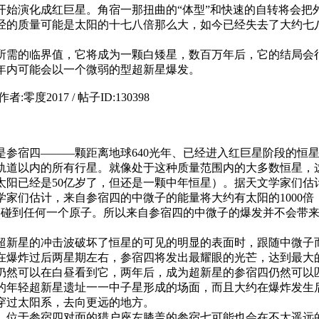
开始演化成红巨星。角宿一那扭曲的“体型”和快速的自转将会把
经的质量可能是太阳的十七八倍那么大，如今已经失去了大约七
需的临界值，它将成为一颗白矮星，数百万年后，它的结局会很
年内可能会以一个微弱的型超新星爆发。
参宿四———颗距离地球640光年、已经进入红巨星阶段的恒星。
轨道以内的所有行星。就像处于这种质量范围内的大多数恒星，这
阳已经是50亿岁了，但还是一颗中年恒星）。据天文学家们估计
学家们估计，来自参宿四的中微子的能量将大约有太阳的1000
不碰到任何一个原子。所以来自参宿四的中微子的爆发并不会带
。
超新星的冲击波破坏了恒星的可见的明显的表面时，跟随中微子
在爆炸过后两星期左右，参宿四将发出最耀眼的光芒，达到最大的
仍然可以在白昼看到它，两年后，成为超新星的参宿四仍然可以
的年轻超新星遗址一一中子星形成的场面，而且大约在爆炸发生后
间穿过太阳系，去向更远的地方。
，位于参宿四对面的猎户座左膝盖的参宿七可能也会在不太遥远