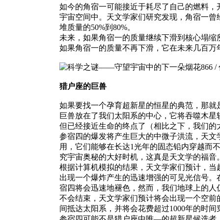
如今的角宿一可能接近于耗尽了自己的燃料，
宇宙空间中。天文学家们研究发现，角宿一曾
堆质量的50%到80%。
未来，如果角宿一的质量继续下滑到核心塌缩所
如果角宿一的质量不再下滑，它在未来几百万
猎户座的巨兽
如果要找一个孕育超新星的恒星的典范，那就是
巨兽放在了我们太阳系的中心，它将吞噬木星
但已经接近生命的终点了（相比之下，我们的太
参宿四的爆发将产生巨大的中微子洪流，天文
用，它们能够在长达1光年的固态铅内穿越而
究宇宙奥秘的大好时机，这真是天文学的福音
根据计算机模拟的结果，天文学家们预计，当
出现一个爆炸产生的迅速增强的可见光信号。
宿四将会迅速地褪色，然而，我们地球上的人
不会结束，天文学家们预计将会出现一个空前
间抵达太阳系，并将会花费超过1000年的时
参宿四可能不是猎户座中唯—的超新星候选者