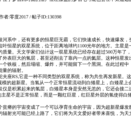
银河系中，还有更多的恒星巨无霸，它们快速成长，快速爆发，
拉叶恒星的双星系统，位于距离地球约1100光年的地方。主星是
阳的质量。天文学家们估计这一双星系统已经存在超过500万年
了外表巨大的氢层，甚至还削去了靠内一点的氦层。这种恒星发
一个铁核，然后塌缩、爆炸，并可能留下一个黑洞。在此过程中
能量的辐射。
的蛇夫座RS,它是一种不同类型的双星系统，称为共生再发新星
小规模的超新星。当氢从一个正常恒星流动到白矮星上，白矮星上
仅仅是积累起来的氢层，白矮星本身是安然无恙的，它还会接二连
的主星不是正常恒星，而是一颗红巨星，红巨星外层的氢使得白
个贫瘠的宇宙变成了一个可以孕育生命的宇宙，因为超新星爆发
星的辐射光可能已经上路了，它们将为天文爱好者带来喜悦，为天