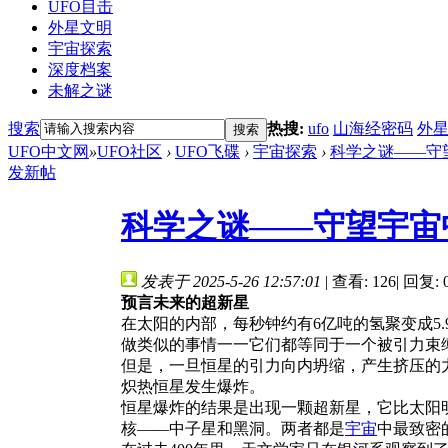
UFO目击
外星文明
宇宙探索
深度档案
未解之谜
搜索
热搜:
ufo
山海经密码
外
搜索
UFO中文网
»
UFO社区
›
UFO飞碟
›
宇宙探索
›
科学之谜——守
发新帖
科学之谜——守望宇宙
发表于 2025-5-26 12:57:01
|
查看: 126
|
回复: 
预言未来的超新星
在太阳的内部，每秒钟约有6亿吨的氢聚变成5.
做类似的事情一一它们都等同于一个被引力束
但是，一旦恒星的引力向内坍缩，产生挤压的
炽热恒星发生爆炸。
恒星爆炸的结果是出现一颗超新星，它比太阳
核——中子星和黑洞。两者都是
宇宙
中最致密