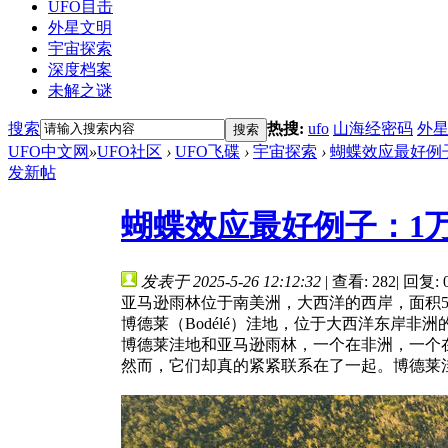
UFO目击
外星文明
宇宙探索
深度档案
未解之谜
搜索
热搜:
ufo
山海经密码
外
搜索
UFO中文网
»
UFO社区
›
UFO飞碟
›
宇宙探索
›
蝴蝶效应最好例子
发新帖
蝴蝶效应最好例子：1
发表于 2025-5-26 12:12:32
|
查看: 282
|
回复: 
亚马逊雨林位于南美洲，大西洋的西岸，面积5
博德莱（Bodélé）洼地，位于大西洋东岸非
博德莱洼地和亚马逊雨林，一个在非洲，一个
然而，它们却真的紧紧联系在了一起。博德莱洼