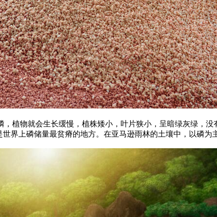
磷，植物就会生长缓慢，植株矮小，叶片狭小，呈暗绿灰绿，没
却是世界上磷储量最贫瘠的地方。在亚马逊雨林的土壤中，以磷