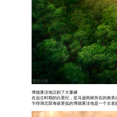
博德莱洼地沉积了大量磷
在远古时期的白垩纪，亚马逊雨林所在的南美
乍得湖北部海拔更低的博德莱洼地是一个古老