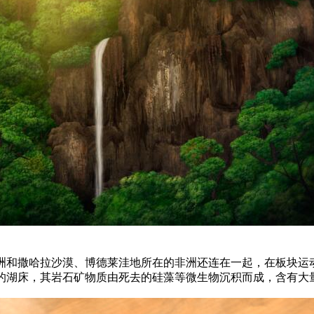
洲和撒哈拉沙漠、博德莱洼地所在的非洲还连在一起，在板块运动
的湖床，其岩石矿物质由死去的硅藻等微生物沉积而成，含有大