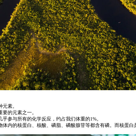
种元素。
重要的元素之一。
几乎参与所有的化学反应，约占我们体重的1%。
物体内的核蛋白、核酸、磷脂、磷酸腺苷等都含有磷。而核蛋白