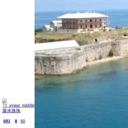
露水珠珠
691
0
60