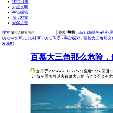
UFO目击
外星文明
宇宙探索
深度档案
未解之谜
搜索
热搜:
ufo
山海经密码
外
搜索
UFO中文网
»
UFO社区
›
UFO飞碟
›
宇宙探索
›
百慕大三角那么危
发新帖
百慕大三角那么危险，
发表于 2025-5-26 12:11:52
|
查看: 225
|
回复: 
：“航空母舰可以去百慕大三角吗？会不会有