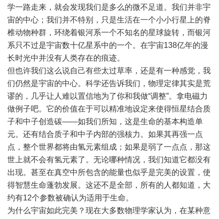
学一路走来，就会发现我们是多么的微不足道。我们并非宇
宙的中心；我们并不特别，只是生活在一个小小行星上的脊
椎动物种群，环绕着银河系一个不知名的星球旋转，而银河
系只不过是宇宙数十亿星系中的一个。在宇宙138亿年的漫
长时光中并没有人类存在的痕迹。
但也许我们这么说自己有些太过草率，还是有一种感觉，我
们仍然是宇宙的中心。科学还告诉我们，物理定律其实是荒
谬的，几乎让人难以置信地为了你和我做“调整”。拿电磁力
做例子吧。它的价值在于可以精准地设定来使得恒星结合质
子和中子创造碳――如我们所知，这是生命的基本构造单
元。还有结合质子和中子内部的强核力。如果其再强一点
点，整个世界都将由氢元素组成；如果是弱了一点点，那这
世上就不会有氢元素了。无论哪种情况，我们知道它都没有
出现。甚至在真空中所包含的能量也似乎是完美的设置，使
得智慧生命蓬勃发展。这还不是全部，所有的人都知道，大
约有12个参数被确认为适用于生命。
为什么宇宙如此完美？现在大多数物理学家认为，在某种意