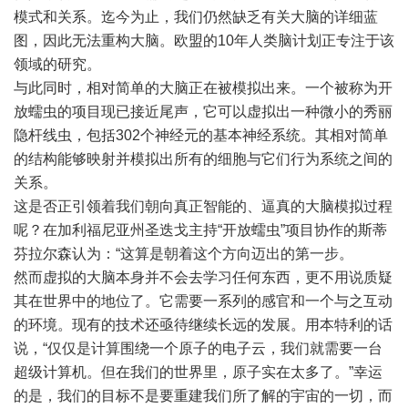
模式和关系。迄今为止，我们仍然缺乏有关大脑的详细蓝
图，因此无法重构大脑。欧盟的10年人类脑计划正专注于该
领域的研究。
与此同时，相对简单的大脑正在被模拟出来。一个被称为开
放蠕虫的项目现已接近尾声，它可以虚拟出一种微小的秀丽
隐杆线虫，包括302个神经元的基本神经系统。其相对简单
的结构能够映射并模拟出所有的细胞与它们行为系统之间的
关系。
这是否正引领着我们朝向真正智能的、逼真的大脑模拟过程
呢？在加利福尼亚州圣迭戈主持“开放蠕虫”项目协作的斯蒂
芬拉尔森认为：“这算是朝着这个方向迈出的第一步。
然而虚拟的大脑本身并不会去学习任何东西，更不用说质疑
其在世界中的地位了。它需要一系列的感官和一个与之互动
的环境。现有的技术还亟待继续长远的发展。用本特利的话
说，“仅仅是计算围绕一个原子的电子云，我们就需要一台
超级计算机。但在我们的世界里，原子实在太多了。”幸运
的是，我们的目标不是要重建我们所了解的宇宙的一切，而