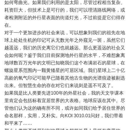
如何弯曲光。如果我们利用的是太阳，尽管过程相当复杂、
耗资巨大，但技术上是可行的，我们可以理清路线网络，或
者检测附近的外行星表面的街道灯光，不过前提是它们得存
在。
对于一个更加进步的社会来说，可以想象到我们的祖先在地
球上处处生机的印记可从无数光年之外窥见一斑，虽然它们
越遥远，我们的历史离它们也就越远。那么更遥远的社会又
会如何呢？鉴于我们目前探测地外行星的水平，不难想象离
地球数百万光年的文明已知晓我们这个布满岩石的星球，在
螺旋星系范围内一颗黄矮星的可居区域。我们星球上二十亿
高龄的氧气印记可能早已随着其他古生物的光谱痕迹被剔选
出来。但智慧生命的存在对它们来说则是遥不可及了。
如果我是比人类要先进100年的外星社会，我的天文学课本
里肯定会包括标着宜居世界的大表格。地球应该在其中。尽
管他们认为这的确有所不同，或许如同我们给予居住世界的
命名那样，实用，又朴实。向KOI 3010.01问好，我们带着
和平来了……