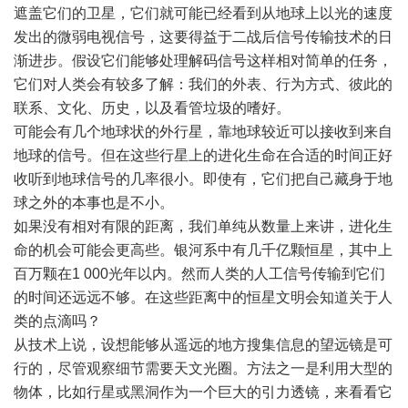
遮盖它们的卫星，它们就可能已经看到从地球上以光的速度
发出的微弱电视信号，这要得益于二战后信号传输技术的日
渐进步。假设它们能够处理解码信号这样相对简单的任务，
它们对人类会有较多了解：我们的外表、行为方式、彼此的
联系、文化、历史，以及看管垃圾的嗜好。
可能会有几个地球状的外行星，靠地球较近可以接收到来自
地球的信号。但在这些行星上的进化生命在合适的时间正好
收听到地球信号的几率很小。即使有，它们把自己藏身于地
球之外的本事也是不小。
如果没有相对有限的距离，我们单纯从数量上来讲，进化生
命的机会可能会更高些。银河系中有几千亿颗恒星，其中上
百万颗在1 000光年以内。然而人类的人工信号传输到它们
的时间还远远不够。在这些距离中的恒星文明会知道关于人
类的点滴吗？
从技术上说，设想能够从遥远的地方搜集信息的望远镜是可
行的，尽管观察细节需要天文光圈。方法之一是利用大型的
物体，比如行星或黑洞作为一个巨大的引力透镜，来看看它