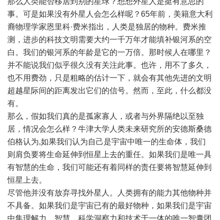
那么人类能否移居到别的星球？想想外星人是挺有意思的
事。可是如果没有外星人会怎么样呢？65年前，美籍意大利
裔物理学家恩里科·费米指出，人类是独居的物种。费米推
测，进步的科技文明需要大约一千万年才能填补银河系的空
白。我们的银河系的年龄是它的一万倍。那时候人在哪里？
并不能说我们似乎很久没有关注此事。也许，用不了多久，
也不用费劲，只是粗略的估计一下，就会有其他先进的文明
超越星际间的距离发出它们的信号。然而，至此，什么都没
有。
那么，假如我们真的是孤家寡人，或者与外界隔绝以至独
居，情况会怎么样？牛津大学人类未来研究所的安德斯桑德
伯格认为,如果我们认为自己是宇宙中唯一的生命体，我们
则肩负要将生命延伸到恒星上去的重任。如果我们是唯一具
有智慧的生命，我们可能还有着同样的责任要将智慧延伸到
恒星上去。
尽管他并没有放弃寻找外星人。人类拥有的能力其他物种并
不具备。如果我们是宇宙已有的最好物种，如果我们是宇宙
中集理解力、智慧、科学洞察力和技术于一体的唯一智囊团