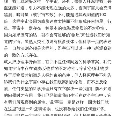
现，我们就需要这样一个宇宙。还有，根据人择原理我们甚
至还能知道，引力不能比现在强的太多，否则宇宙只会充满
黑洞。暗能量（或宇宙常数）不可能超过其观测值的100
倍，这样宇宙会因为膨胀速度太快而不能形成任何恒星、行
星。宇宙中一定存在一种基本的物质/反物质的不对称性，
因为如果没有的话，就不会有足够的“物质”来创造我们所知
道的宇宙。虽然人类性原则有很多变体，但科学一点的表述
是：自然法则必须是这样的，即宇宙可以以一种与所观察到
的一致的方式存在。
就人择原理本身而言，它并不是任何问题的科学答案。我们
知道宇宙中存在物质/反物质的不对称性，宇宙必须让物质
多于反物质才能满足人择约束的条件，但人择原理并不能告
诉我们为什么宇宙中存在我们观察到的物质，而不是反物
质。任何类型的科学推理只有在它解决一些我们目前不知道
的问题时才有用，我们已经知道我们生活在这个宇宙中，它
有我们所观察到的属性。说“宇宙一定是这样，因为我们就
在这里”既是一种逻辑谬误，也没有教给我们任何新知识。
宇宙可能在一定程度上被调整得很好，但人择原理不会告诉