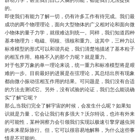
群动力学，甚至我们自己大脑的功能，都是我们无法捉摸
的。
即使我们有能力了解一切，仍有许多工作有待完成。我们最
成功的两个物理理论，面向大型物体的广义相对论和面向微
小物体的量子力学，就很难达到统一。同样，我们知道四种
基本物理力：电磁、弱核、强核和重力。这其中，三种力以
标准模型的形式可以和谐共处，我们清楚地描述了基本粒子
的相互作用。格格不入的那个力呢？就是重力。
对于包罗万象的单一理论来说，统一重力和标准模型将是艰
难的一步。目前最好的进展是在弦理论，其总结出所有现象
都由微小振动弦相互作用的结果。可问题是，我们没有合适
的方法去测试它。另外，没有试验的论证，我们怎么能说确
实“了解”它呢？
那么,当我们完全了解宇宙的时候，会发生什么呢？如果知
识就是力量，它会让我们有多强大？沃尔特说，也许有外来
的可能性，某种洞察力会引领我们实现以极速引擎穿越虫洞
的未来星际旅行。但，它可以很容易地解释，为什么这些事
情是不可能的。