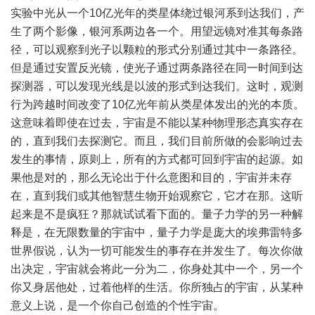
实验中光从一个10亿光年的类星体绕过银河系到达我们，产
生了两个影像，银河系两边各一个。用望远镜对准其每条路
径，可以观察到光子以颗粒的形式分别通过其中一条路径。
但是通过安置反光镜，使光子通过两条路径在同一时间到达
探测器，可以发现光线是以波的形式到达我们。这时，观测
行为跨越时间改变了10亿光年前从类星体发出的光的本质。
这意味着即使在过去，宇宙是不能以某种物理形态真实存在
的，直到我们去探测它。而且，我们目前所做的会影响过去
发生的事情，原则上，所有的方式都可回到宇宙的起源。如
果他是对的，那么无论出于什么意图和目的，宇宙并未存
在，直到我们或其他智慧生物开始观察它，它才在那。这听
起来是不是疯狂？那就试试看下面的。量子力学的另一种解
释是，在无限数量的宇宙中，量子力学是庞大的埃弗雷特多
世界假说，认为一切可能发生的事存在并发生了。每次你做
出决定，宇宙就会将此一分为二，你身处其中一个，另一个
你又身居他处，过着他样的生活。你所独占的宇宙，从某种
意义上说，是一个你自己创造的个性宇宙。