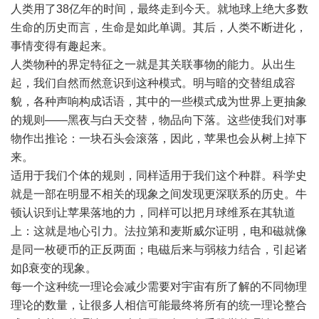
人类用了38亿年的时间，最终走到今天。就地球上绝大多数
生命的历史而言，生命是如此单调。其后，人类不断进化，
事情变得有趣起来。
人类物种的界定特征之一就是其关联事物的能力。从出生
起，我们自然而然意识到这种模式。明与暗的交替组成容
貌，各种声响构成话语，其中的一些模式成为世界上更抽象
的规则――黑夜与白天交替，物品向下落。这些使我们对事
物作出推论：一块石头会滚落，因此，苹果也会从树上掉下
来。
适用于我们个体的规则，同样适用于我们这个种群。科学史
就是一部在明显不相关的现象之间发现更深联系的历史。牛
顿认识到让苹果落地的力，同样可以把月球维系在其轨道
上：这就是地心引力。法拉第和麦斯威尔证明，电和磁就像
是同一枚硬币的正反两面；电磁后来与弱核力结合，引起诸
如β衰变的现象。
每一个这种统一理论会减少需要对宇宙有所了解的不同物理
理论的数量，让很多人相信可能最终将所有的统一理论整合