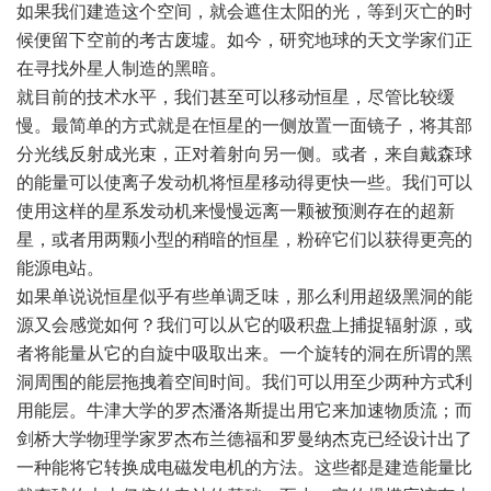
如果我们建造这个空间，就会遮住太阳的光，等到灭亡的时
候便留下空前的考古废墟。如今，研究地球的天文学家们正
在寻找外星人制造的黑暗。
就目前的技术水平，我们甚至可以移动恒星，尽管比较缓
慢。最简单的方式就是在恒星的一侧放置一面镜子，将其部
分光线反射成光束，正对着射向另一侧。或者，来自戴森球
的能量可以使离子发动机将恒星移动得更快一些。我们可以
使用这样的星系发动机来慢慢远离一颗被预测存在的超新
星，或者用两颗小型的稍暗的恒星，粉碎它们以获得更亮的
能源电站。
如果单说说恒星似乎有些单调乏味，那么利用超级黑洞的能
源又会感觉如何？我们可以从它的吸积盘上捕捉辐射源，或
者将能量从它的自旋中吸取出来。一个旋转的洞在所谓的黑
洞周围的能层拖拽着空间时间。我们可以用至少两种方式利
用能层。牛津大学的罗杰潘洛斯提出用它来加速物质流；而
剑桥大学物理学家罗杰布兰德福和罗曼纳杰克已经设计出了
一种能将它转换成电磁发电机的方法。这些都是建造能量比