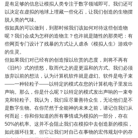
是有足够的信息让模拟人类专注于数字领域即可。我们还可
以决定在虚拟的地球上埋藏一些化石，让我们创造的生物摆
脱人类的气味。
假如真的可以做到，到那时候我们该如何对待这些创造物
呢？我们会成为怎样的造物主？也许就是随性的那类吧：有
些网页专门设计了残暴的方式让人虐杀《模拟人生》游戏中
的生灵。
但如果我们对已经有的创造报以欣赏的态度，则将不再有
《旧约》式的愤怒，取而代之的是更温和的方式。我们必须
放弃以前的想法，认为计算机软件就是虚幻。软件是电子束
――一种轻粒子――以特定的模式在您的计算机电子里发出
声响。那么，你是什么呢？以特定的模式发出声响的一束夸
克和轻粒子。我认为，我们应尽量善待众生，无论他们是不
是数字生物。在你茫然于全能神的未来之前，请记住我们从
何而起：你和你知道的所有事情成为模拟的一部分，存在
50%的机率。这并不会阻止我们在模拟中去创造新的模拟，
如此循环往复。但它让我们对自己在事物的宏伟规划中的存