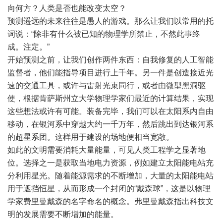
向何方？人类是否也能改变太空？
预测遥远的未来往往是愚人的游戏。那么让我们以常用的托
词说：“除非有什么被已知的物理学所禁止，不然此事终
成。注定。”
开始预测之前，让我们创作两件东西：自我修复的人工智能
监督者，他们能指导项目进行上千年。另一件是创造接近光
速的交通工具，或许与雷射光束同行，或者由微型黑洞驱
使，根据肯萨斯州立大学物理学家们最近的计算结果，实现
这些想法或许有可能。装备完毕，我们可以在太阳系内自由
移动，在银河系中穿越大约一千万年，然后跳出到达银河系
的超星系团。这样用于建设的场地便相当宽敞。
如此的文明需要消耗大量能量，可见人类工程学之显著地
位。选择之一是获取当地电力资源，例如建立太阳能电站充
分利用星光。随着能源需求的不断增加，大量的太阳能电站
用于遮挡恒星，从而形成一个封闭的“戴森球”，这是以物理
学家费里曼戴森的名字命名的概念。弗里曼戴森指出科技文
明的发展需要不断增加的能量。