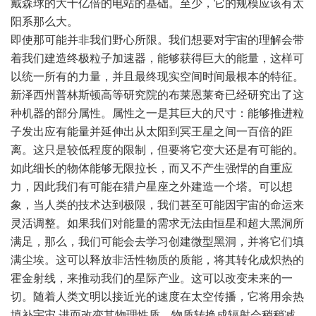
戴森球的大十亿倍的电站的基础。至少，它的规模应该有太
阳系那么大。
即使那可能并非我们野心所限。我们想要对宇宙的理解会带
着我们建造终极粒子加速器，能够获得巨大的能量，这样可
以统一所有的力量，并且最终现实空间时间最根本的特征。
新泽西州普林斯顿高等研究院的布莱恩莱奇已经研究出了这
种机器的部分属性。属性之一是其巨大的尺寸：能够推进粒
子发出应有能量并延伸出从太阳到冥王星之间一百倍的距
离。这只是较低程度的限制，但要将它变大还是有可能的。
如此细长的物体能够无限拉长，而又不产生强悍的自重应
力，因此我们有可能在猎户星座之外建造一个塔。可以想
象，当人类的技术达到极限，我们甚至可能因宇宙的命运来
灵活调整。如果我们对能量的需求无法由恒星和超大黑洞所
满足，那么，我们可能会去学习创建微型黑洞，并将它们填
满尘埃。这可以释放非活性物质的质能，将其转化成炽热的
霍金射线，来推动我们的星际产业。这可以改变未来的一
切。随着人类文明以接近光的速度在太空传播，它将用余热
填补宇宙,进而改变其物理性质。物质转换成辐射会稍稍减