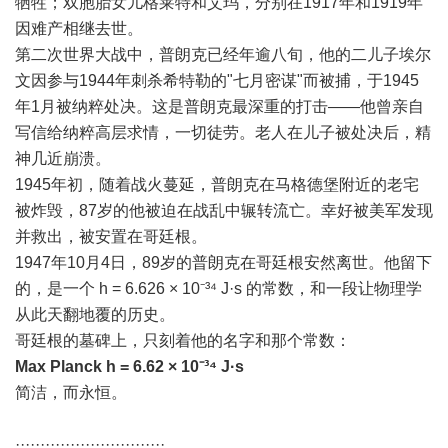
牺牲；双胞胎女儿格莱特和艾玛，分别在1917年和1919年
因难产相继去世。
第二次世界大战中，普朗克已经年逾八旬，他的二儿子埃尔
文因参与1944年刺杀希特勒的"七月密谋"而被捕，于1945
年1月被纳粹处决。这是普朗克最深重的打击——他曾亲自
写信给纳粹高层求情，一切徒劳。老人在儿子被处决后，精
神几近崩溃。
1945年初，随着战火蔓延，普朗克在马格德堡附近的老宅
被炸毁，87岁的他被迫在战乱中辗转流亡。幸好被美军发现
并救出，被安置在哥廷根。
1947年10月4日，89岁的普朗克在哥廷根安然离世。他留下
的，是一个 h = 6.626 × 10⁻³⁴ J·s 的常数，和一段让物理学
从此天翻地覆的历史。
哥廷根的墓碑上，只刻着他的名字和那个常数：
Max Planck h = 6.62 × 10⁻³⁴ J·s
简洁，而永恒。
······························