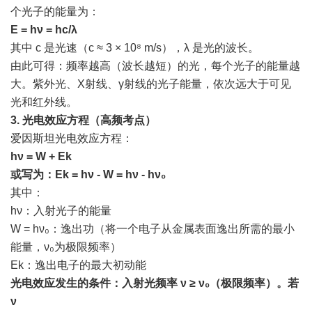
个光子的能量为：
E = hν = hc/λ
其中 c 是光速（c ≈ 3 × 10⁸ m/s），λ 是光的波长。
由此可得：频率越高（波长越短）的光，每个光子的能量越
大。紫外光、X射线、γ射线的光子能量，依次远大于可见
光和红外线。
3. 光电效应方程（高频考点）
爱因斯坦光电效应方程：
hν = W + Ek
或写为：Ek = hν - W = hν - hν₀
其中：
hν：入射光子的能量
W = hν₀：逸出功（将一个电子从金属表面逸出所需的最小
能量，ν₀为极限频率）
Ek：逸出电子的最大初动能
光电效应发生的条件：入射光频率 ν ≥ ν₀（极限频率）。若
ν