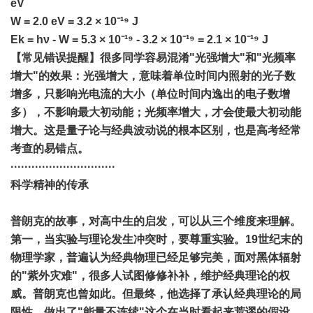
eV
W = 2.0 eV = 3.2 × 10⁻¹⁹ J
Ek = hν - W = 5.3 × 10⁻¹⁹ - 3.2 × 10⁻¹⁹ = 2.1 × 10⁻¹⁹ J
【常见错误提醒】很多同学容易混淆"光强增大"和"光频率
增大"的效果：光强增大，意味着单位时间内照射的光子数
增多，只影响光电流的大小（单位时间内逸出的电子数增
多），不影响最大初动能；光频率增大，才会使最大初动能
增大。这是量子论与经典波动说的根本区别，也是高考经常
考查的易错点。
······························
科学精神的传承
普朗克的故事，对高中生的启发，可以从三个维度来理解。
第一，当实验与理论发生冲突时，要尊重实验。19世纪末的
物理学家，普遍认为经典物理已经足够完美，面对黑体辐射
的"紫外灾难"，很多人试图修修补补，维护经典理论的权
威。普朗克也曾如此。但最终，他选择了承认经典理论的局
限性，做出了"能量不连续"这个在当时看起来荒谬的假设，