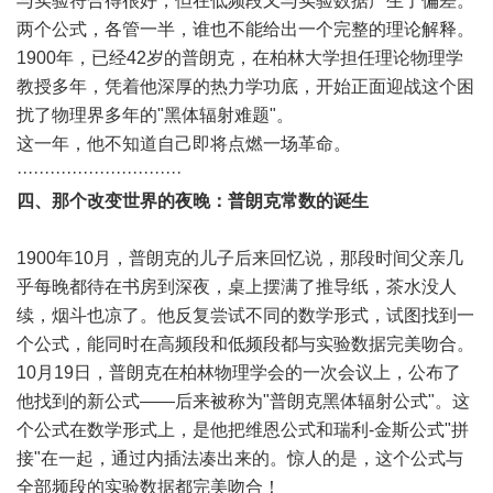
与实验符合得很好，但在低频段又与实验数据产生了偏差。
两个公式，各管一半，谁也不能给出一个完整的理论解释。
1900年，已经42岁的普朗克，在柏林大学担任理论物理学
教授多年，凭着他深厚的热力学功底，开始正面迎战这个困
扰了物理界多年的"黑体辐射难题"。
这一年，他不知道自己即将点燃一场革命。
······························
四、那个改变世界的夜晚：普朗克常数的诞生
1900年10月，普朗克的儿子后来回忆说，那段时间父亲几
乎每晚都待在书房到深夜，桌上摆满了推导纸，茶水没人
续，烟斗也凉了。他反复尝试不同的数学形式，试图找到一
个公式，能同时在高频段和低频段都与实验数据完美吻合。
10月19日，普朗克在柏林物理学会的一次会议上，公布了
他找到的新公式——后来被称为"普朗克黑体辐射公式"。这
个公式在数学形式上，是他把维恩公式和瑞利-金斯公式"拼
接"在一起，通过内插法凑出来的。惊人的是，这个公式与
全部频段的实验数据都完美吻合！