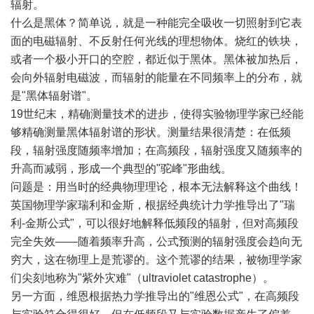
辐射。
什么是黑体？简单说，就是一种能完全吸收一切照射到它表
面的电磁辐射、不反射任何光线的理想物体。烧红的铁块，
或者一个极小开口的空腔，都近似于黑体。黑体被加热后，
会向外辐射电磁波，而辐射的能量在不同频率上的分布，就
是"黑体辐射谱"。
19世纪末，精确测量技术的进步，使得实验物理学家已经能
够精确测量黑体辐射谱的形状。测量结果很清楚：在低频
段，辐射强度随频率增加；在高频段，辐射强度又随频率的
升高而减弱，形成一个典型的"驼峰"形曲线。
问题是：用当时的经典物理理论，根本无法解释这个曲线！
英国物理学家瑞利和金斯，根据经典统计力学推导出了"瑞
利-金斯公式"，可以很好地解释低频段的辐射，但对高频段
完全失效——随着频率升高，公式预测的辐射强度会趋向无
穷大，这在物理上是荒谬的。这个荒谬的结果，被物理学家
们尖刻地称为"紫外灾难"（ultraviolet catastrophe）。
另一方面，维恩根据热力学推导出的"维恩公式"，在高频段