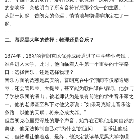
的交响乐，突然明白了所有音符背后那个统一的主题。"
从那一刻起，普朗克的命运，悄悄地与物理学绑定在了一
起。
······························
二、慕尼黑大学的选择：物理还是音乐？
1874年，16岁的普朗克以优异成绩通过了中学毕业考试，
准备进入大学。此时，他面临着人生第一个重要的十字路
口：选择音乐，还是选择物理？
音乐方面的诱惑是真实的。普朗克在中学期间不仅精通钢
琴，还会管风琴、大提琴，甚至能为歌曲谱曲编词。他参与
了学校乐团的演出，被老师认为是最有前途的学生音乐家之
一。他的老师甚至私下对他父亲说："如果马克斯走音乐这
条路，以他的天赋，将来必成大器。"
但普朗克心里更深处的那个声音，始终在召唤他走向自然的
奥秘。他无法抑制自己对"为什么"的追问——音乐让他感
动，但物理让他着迷。最终，他决定就读慕尼黑大学物理