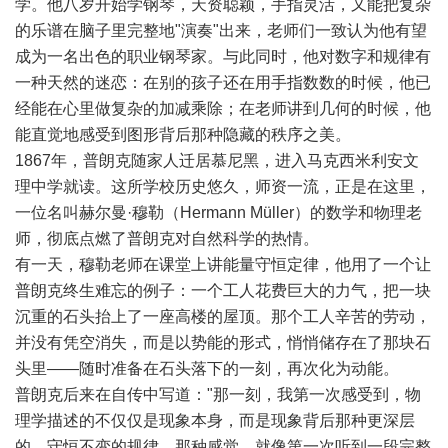
学。他八岁开始学钢琴，天资聪颖，手指灵活，又能把复杂
的乐谱在脑子里完整地"演奏"出来，老师们一致认为他有望
成为一名出色的职业钢琴家。与此同时，他对数字和规律有
一种天然的迷恋：在别的孩子还在用手指数数的时候，他已
经能在心里做复杂的加减乘除；在老师讲到几何的时候，他
能直觉地感受到图形背后那种隐藏的秩序之美。
1867年，普朗克随家人迁居慕尼黑，进入马克西米利安文
理中学就读。这所学校历史悠久，师资一流，正是在这里，
一位名叫赫尔曼·穆勒（Hermann Müller）的数学和物理老
师，彻底点燃了普朗克对自然科学的热情。
有一天，穆勒老师在课堂上讲能量守恒定律，他用了一个让
普朗克终生难忘的例子：一个工人花费巨大的力气，把一块
沉重的石头抬上了一座高楼的屋顶。那个工人辛苦的劳动，
并没有凭空消失，而是以势能的形式，悄悄储存在了那块石
头里——随时准备在石头落下的一刻，再次化为动能。
普朗克后来在自传中写道："那一刻，我第一次感受到，物
理学描述的不仅仅是现象本身，而是现象背后那种更深层
的、守恒不变的规律。那种感觉，就像第一次听到一段完整