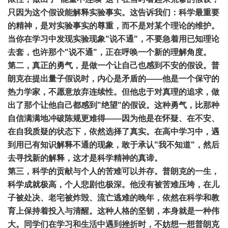
只因为这个假设能解释实验事实。这告诉我们：科学最重要
的精神，是对实验事实的尊重，而不是对某个理论的维护。
当你在学习中发现实验现象"说不通"，不要急着用已知理论
去套，也许那个"说不通"，正在呼唤一个新的理解角度。
第二，真正的勇气，是做一个让自己也感到不安的假设。普
朗克在提出量子假说时，内心是矛盾的——他是一个保守的
热力学家，不愿意放弃连续性。但他忠于对真理的追求，做
出了那个让他自己都感到"绝望"的假设。这种勇气，比那种
自信满满地冲破陈规更难得——因为他是在怀疑、在不安、
在自我质疑的状态下，依然选择了真实。在高中学习中，遇
到用已有知识解释不通的现象，敢于承认"我不知道"，然后
去寻找新的解释，这才是科学精神的真谛。
第三，科学的贡献与个人的苦难可以并存。普朗克的一生，
科学成就极高，个人悲剧也极深。他没有被苦难压垮，在儿
子被处决、老宅被炸毁、流亡逃难的晚年，依然在科学和教
育上保持着投入与清醒。这种人格的坚韧，本身就是一种伟
大。同学们在学习和生活中遇到挫折时，不妨想一想普朗克