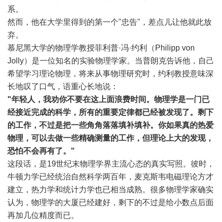
系。
然而，他在大学里得到的第一个"忠告"，差点儿让他就此放
弃。
慕尼黑大学的物理学教授菲利普·冯·约利（Philipp von
Jolly）是一位知名的实验物理学家。当普朗克告诉他，自己
希望学习理论物理，将来从事物理研究时，约利教授意味深
长地叹了口气，语重心长地说：
"年轻人，我劝你不要在这上面浪费时间。物理学是一门已
经接近完成的科学，所有的重要定律都已经被发现了。剩下
的工作，不过是把一些角角落落填补填补。你如果真的热爱
物理，可以去做一些精确测量的工作，但理论上大的发现，
恐怕不会再有了。"
这段话，是19世纪末物理学界主流心态的真实写照。彼时，
牛顿力学已经统治自然科学两百年，麦克斯韦电磁理论方才
建立，热力学和统计力学也已相当成熟。很多物理学家确实
认为，物理学的大厦已经建好，剩下的不过是给小数点后面
再加几位精度而已。