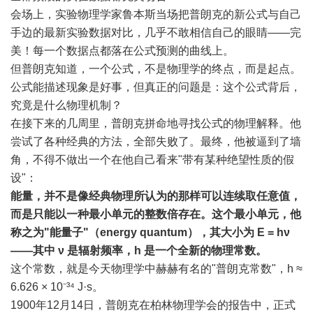
会场上，实验物理学家鲁本斯当场把普朗克的新公式与自己
手边的最新实验数据对比，几乎不敢相信自己的眼睛——完
美！每一个数据点都落在公式预测的曲线上。
但普朗克知道，一个公式，不是物理学的终点，而是起点。
公式能描述现象是好事，但真正的问题是：这个公式背后，
究竟是什么物理机制？
在接下来的几周里，普朗克拼命地寻找公式的物理解释。他
尝试了各种经典的方法，全部失败了。最终，他被逼到了墙
角，不得不做出一个在他自己看来"带有某种绝望性质的假
设"：
能量，并不是像经典物理所认为的那样可以连续取任意值，
而是只能以一种最小单元的整数倍存在。这个最小单元，他
称之为"能量子"（energy quantum），其大小为 E = hν
——其中 ν 是辐射频率，h 是一个全新的物理常数。
这个常数，就是今天物理学中赫赫有名的"普朗克常数"，h ≈
6.626 × 10⁻³⁴ J·s。
1900年12月14日，普朗克在柏林物理学会的报告中，正式