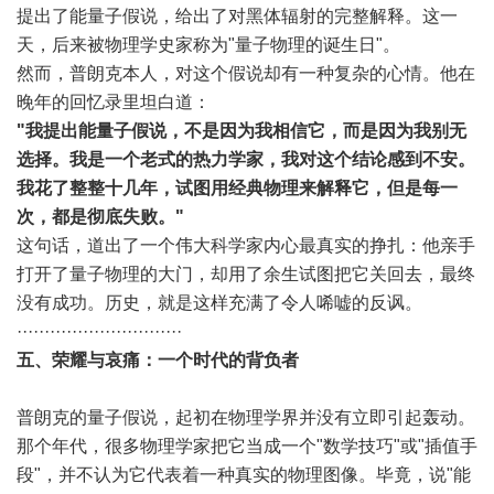
提出了能量子假说，给出了对黑体辐射的完整解释。这一
天，后来被物理学史家称为"量子物理的诞生日"。
然而，普朗克本人，对这个假说却有一种复杂的心情。他在
晚年的回忆录里坦白道：
"我提出能量子假说，不是因为我相信它，而是因为我别无
选择。我是一个老式的热力学家，我对这个结论感到不安。
我花了整整十几年，试图用经典物理来解释它，但是每一
次，都是彻底失败。"
这句话，道出了一个伟大科学家内心最真实的挣扎：他亲手
打开了量子物理的大门，却用了余生试图把它关回去，最终
没有成功。历史，就是这样充满了令人唏嘘的反讽。
······························
五、荣耀与哀痛：一个时代的背负者
普朗克的量子假说，起初在物理学界并没有立即引起轰动。
那个年代，很多物理学家把它当成一个"数学技巧"或"插值手
段"，并不认为它代表着一种真实的物理图像。毕竟，说"能