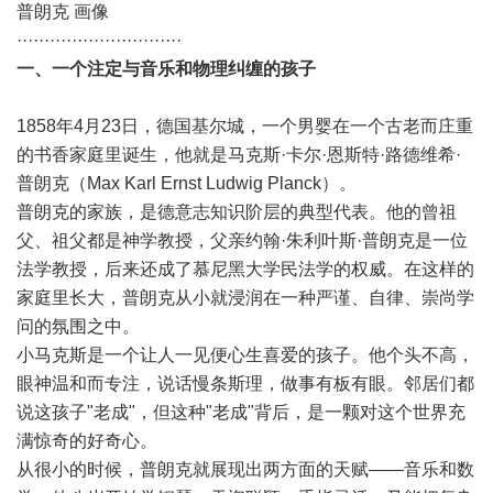
普朗克 画像
······························
一、一个注定与音乐和物理纠缠的孩子
1858年4月23日，德国基尔城，一个男婴在一个古老而庄重
的书香家庭里诞生，他就是马克斯·卡尔·恩斯特·路德维希·
普朗克（Max Karl Ernst Ludwig Planck）。
普朗克的家族，是德意志知识阶层的典型代表。他的曾祖
父、祖父都是神学教授，父亲约翰·朱利叶斯·普朗克是一位
法学教授，后来还成了慕尼黑大学民法学的权威。在这样的
家庭里长大，普朗克从小就浸润在一种严谨、自律、崇尚学
问的氛围之中。
小马克斯是一个让人一见便心生喜爱的孩子。他个头不高，
眼神温和而专注，说话慢条斯理，做事有板有眼。邻居们都
说这孩子"老成"，但这种"老成"背后，是一颗对这个世界充
满惊奇的好奇心。
从很小的时候，普朗克就展现出两方面的天赋——音乐和数