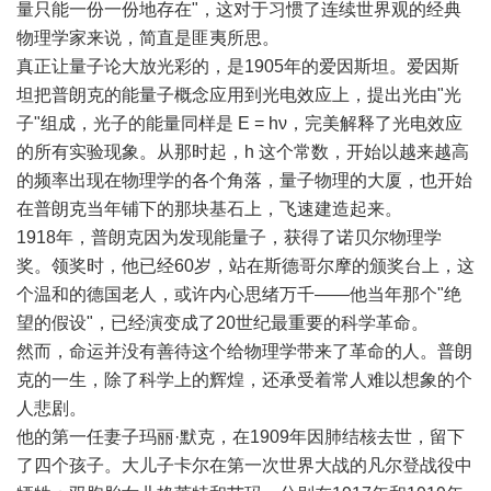
量只能一份一份地存在"，这对于习惯了连续世界观的经典
物理学家来说，简直是匪夷所思。
真正让量子论大放光彩的，是1905年的爱因斯坦。爱因斯
坦把普朗克的能量子概念应用到光电效应上，提出光由"光
子"组成，光子的能量同样是 E = hν，完美解释了光电效应
的所有实验现象。从那时起，h 这个常数，开始以越来越高
的频率出现在物理学的各个角落，量子物理的大厦，也开始
在普朗克当年铺下的那块基石上，飞速建造起来。
1918年，普朗克因为发现能量子，获得了诺贝尔物理学
奖。领奖时，他已经60岁，站在斯德哥尔摩的颁奖台上，这
个温和的德国老人，或许内心思绪万千——他当年那个"绝
望的假设"，已经演变成了20世纪最重要的科学革命。
然而，命运并没有善待这个给物理学带来了革命的人。普朗
克的一生，除了科学上的辉煌，还承受着常人难以想象的个
人悲剧。
他的第一任妻子玛丽·默克，在1909年因肺结核去世，留下
了四个孩子。大儿子卡尔在第一次世界大战的凡尔登战役中