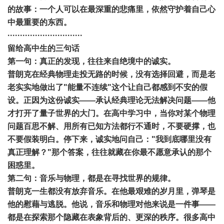
的故事：一个人可以在最深重的悲痛里，依然守护着自己心
中最重要的东西。
······························
留给高中生的三句话
第一句：真正的发现，往往来自绝境中的诚实。
普朗克在经典物理走投无路的时候，没有选择回避，而是老
老实实地做出了"能量不连续"这个让自己都感到不安的假
设。正因为这份诚实——承认经典理论无法解决问题——他
才打开了量子世界的大门。在高中学习中，当你对某个物理
问题百思不解、用所有已知方法都行不通时，不要硬撑，也
不要假装明白。停下来，诚实地问自己："我到底哪里没有
真正理解？"那个答案，往往就藏在你最不愿意承认的那个
困惑里。
第二句：音乐与物理，都是在寻找世界的规律。
普朗克一生都没有放弃音乐。在他最艰难的岁月里，弹琴是
他的慰藉与逃脱。他说，音乐和物理对他来说是一件事——
都是在探索那个隐藏在表象背后的、更深的秩序。很多高中