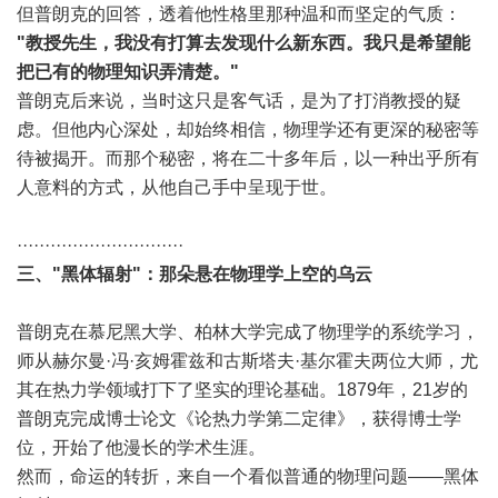
但普朗克的回答，透着他性格里那种温和而坚定的气质：
"教授先生，我没有打算去发现什么新东西。我只是希望能
把已有的物理知识弄清楚。"
普朗克后来说，当时这只是客气话，是为了打消教授的疑
虑。但他内心深处，却始终相信，物理学还有更深的秘密等
待被揭开。而那个秘密，将在二十多年后，以一种出乎所有
人意料的方式，从他自己手中呈现于世。
······························
三、"黑体辐射"：那朵悬在物理学上空的乌云
普朗克在慕尼黑大学、柏林大学完成了物理学的系统学习，
师从赫尔曼·冯·亥姆霍兹和古斯塔夫·基尔霍夫两位大师，尤
其在热力学领域打下了坚实的理论基础。1879年，21岁的
普朗克完成博士论文《论热力学第二定律》，获得博士学
位，开始了他漫长的学术生涯。
然而，命运的转折，来自一个看似普通的物理问题——黑体