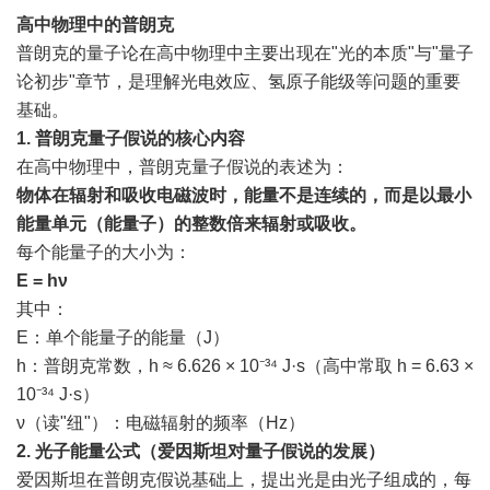
高中物理中的普朗克
普朗克的量子论在高中物理中主要出现在"光的本质"与"量子
论初步"章节，是理解光电效应、氢原子能级等问题的重要
基础。
1. 普朗克量子假说的核心内容
在高中物理中，普朗克量子假说的表述为：
物体在辐射和吸收电磁波时，能量不是连续的，而是以最小
能量单元（能量子）的整数倍来辐射或吸收。
每个能量子的大小为：
E = hν
其中：
E：单个能量子的能量（J）
h：普朗克常数，h ≈ 6.626 × 10⁻³⁴ J·s（高中常取 h = 6.63 ×
10⁻³⁴ J·s）
ν（读"纽"）：电磁辐射的频率（Hz）
2. 光子能量公式（爱因斯坦对量子假说的发展）
爱因斯坦在普朗克假说基础上，提出光是由光子组成的，每